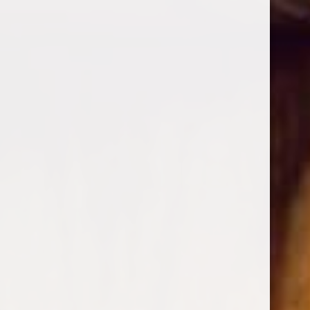
CANADA
SPANIEN
PORTUGAL
IRLAND
OM OS
WASHINGTON